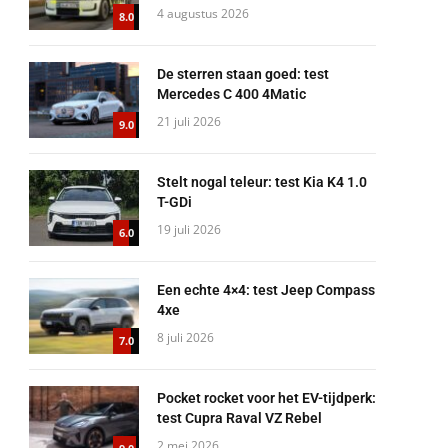
4 augustus 2026
8.0
De sterren staan goed: test
Mercedes C 400 4Matic
21 juli 2026
9.0
Stelt nogal teleur: test Kia K4 1.0
T-GDi
19 juli 2026
6.0
Een echte 4×4: test Jeep Compass
4xe
8 juli 2026
7.0
Pocket rocket voor het EV-tijdperk:
test Cupra Raval VZ Rebel
2 mei 2026