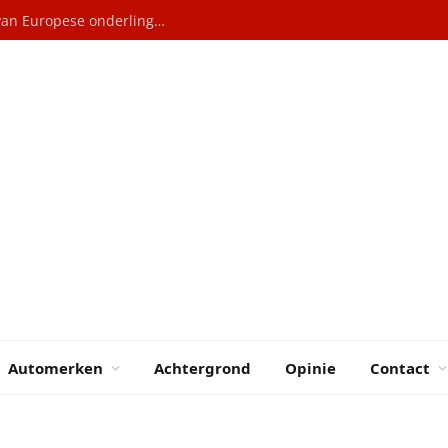
Elektrische auto’s: Hoe China profiteert van Europese onderlinge rivaliteit
Automerken
Achtergrond
Opinie
Contact