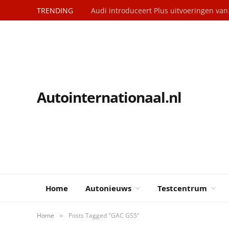
TRENDING
Audi introduceert Plus uitvoeringen va
Autointernationaal.nl
Home
Autonieuws
Testcentrum
Home
Posts Tagged "GAC GS5"
»