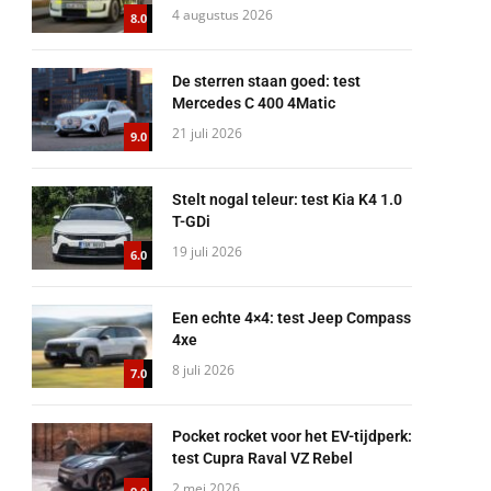
4 augustus 2026
8.0
De sterren staan goed: test
Mercedes C 400 4Matic
21 juli 2026
9.0
Stelt nogal teleur: test Kia K4 1.0
T-GDi
19 juli 2026
6.0
Een echte 4×4: test Jeep Compass
4xe
8 juli 2026
7.0
Pocket rocket voor het EV-tijdperk:
test Cupra Raval VZ Rebel
2 mei 2026