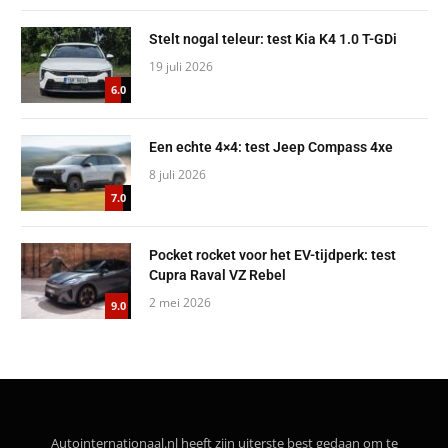
Stelt nogal teleur: test Kia K4 1.0 T-GDi
19 juli 2026
6.0
Een echte 4×4: test Jeep Compass 4xe
8 juli 2026
7.0
Pocket rocket voor het EV-tijdperk: test
Cupra Raval VZ Rebel
2 mei 2026
9.0
Autointernationaal.nl heeft zijn uiterste best gedaan om te