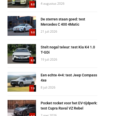
4 augustus 2026
8.0
De sterren staan goed: test
Mercedes C 400 4Matic
21 juli 2026
9.0
Stelt nogal teleur: test Kia K4 1.0
T-GDi
19 juli 2026
6.0
Een echte 4×4: test Jeep Compass
4xe
8 juli 2026
7.0
Pocket rocket voor het EV-tijdperk:
test Cupra Raval VZ Rebel
2 mei 2026