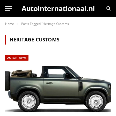
Autointernationaal.nl
Home
Posts Tagged "Heritage Customs"
»
HERITAGE CUSTOMS
AUTONIEUWS