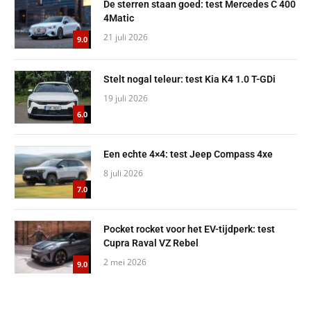
De sterren staan goed: test Mercedes C 400
4Matic
21 juli 2026
9.0
Stelt nogal teleur: test Kia K4 1.0 T-GDi
19 juli 2026
6.0
Een echte 4×4: test Jeep Compass 4xe
8 juli 2026
7.0
Pocket rocket voor het EV-tijdperk: test
Cupra Raval VZ Rebel
2 mei 2026
9.0