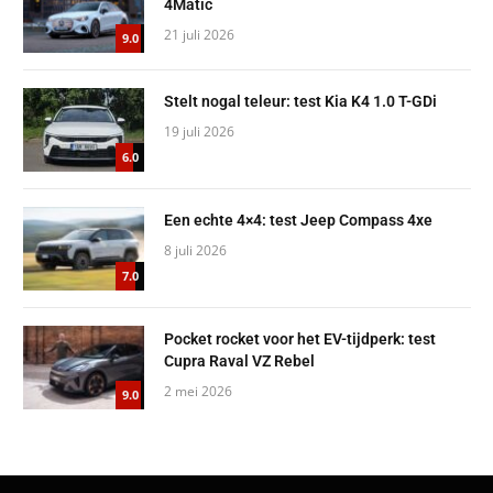
4Matic
21 juli 2026
9.0
Stelt nogal teleur: test Kia K4 1.0 T-GDi
19 juli 2026
6.0
Een echte 4×4: test Jeep Compass 4xe
8 juli 2026
7.0
Pocket rocket voor het EV-tijdperk: test
Cupra Raval VZ Rebel
2 mei 2026
9.0