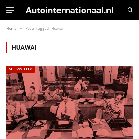
Autointernationaal.nl
Home
Posts Tagged "Huawai"
»
HUAWAI
NIEUWSTELEX