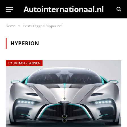
Autointernationaal.nl
Home
Posts Tagged "Hyperion"
»
HYPERION
TOEKOMSTPLANNEN