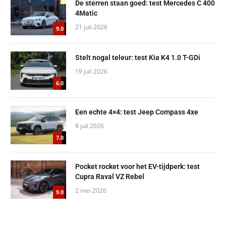
De sterren staan goed: test Mercedes C 400
4Matic
21 juli 2026
9.0
Stelt nogal teleur: test Kia K4 1.0 T-GDi
19 juli 2026
6.0
Een echte 4×4: test Jeep Compass 4xe
8 juli 2026
7.0
Pocket rocket voor het EV-tijdperk: test
Cupra Raval VZ Rebel
2 mei 2026
9.0