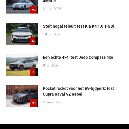
4Matic
21 juli 2026
9.0
Stelt nogal teleur: test Kia K4 1.0 T-GDi
19 juli 2026
6.0
Een echte 4×4: test Jeep Compass 4xe
8 juli 2026
7.0
Pocket rocket voor het EV-tijdperk: test
Cupra Raval VZ Rebel
2 mei 2026
9.0