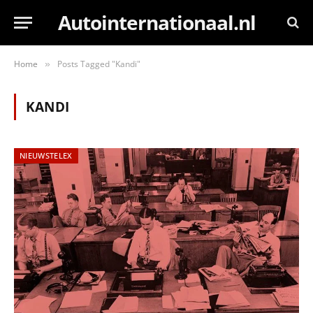
Autointernationaal.nl
Home
Posts Tagged "Kandi"
»
KANDI
NIEUWSTELEX