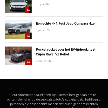
19 juli 2026
6.0
Een echte 4×4: test Jeep Compass 4xe
8 juli 2026
7.0
Pocket rocket voor het EV-tijdperk: test
Cupra Raval VZ Rebel
2 mei 2026
9.0
Autointernationaal.nl heeft zijn uiterste best gedaan om te
achterhalen of er op de geplaatste foto's copyright zit. Bedrijven of
personen die desondanks menen dat hun eigendomsrechten