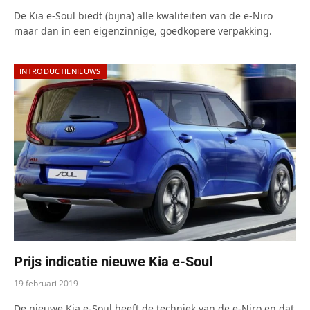
9.0
De Kia e-Soul biedt (bijna) alle kwaliteiten van de e-Niro
maar dan in een eigenzinnige, goedkopere verpakking.
INTRODUCTIENIEUWS
Prijs indicatie nieuwe Kia e-Soul
19 februari 2019
De nieuwe Kia e-Soul heeft de techniek van de e-Niro en dat