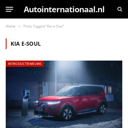
Autointernationaal.nl
Home
Posts Tagged "Kia e-Soul"
»
KIA E-SOUL
INTRODUCTIENIEUWS