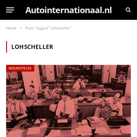
Autointernationaal.nl
Home
Posts Tagged "Lohscheller"
»
LOHSCHELLER
NIEUWSTELEX