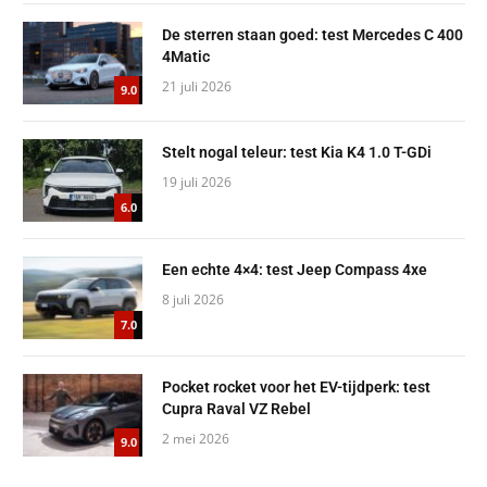
De sterren staan goed: test Mercedes C 400
4Matic
21 juli 2026
9.0
Stelt nogal teleur: test Kia K4 1.0 T-GDi
19 juli 2026
6.0
Een echte 4×4: test Jeep Compass 4xe
8 juli 2026
7.0
Pocket rocket voor het EV-tijdperk: test
Cupra Raval VZ Rebel
2 mei 2026
9.0