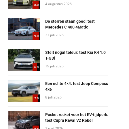
4 augustus 2026
8.0
De sterren staan goed: test
Mercedes C 400 4Matic
21 juli 2026
9.0
Stelt nogal teleur: test Kia K4 1.0
T-GDi
19 juli 2026
6.0
Een echte 4×4: test Jeep Compass
4xe
8 juli 2026
7.0
Pocket rocket voor het EV-tijdperk:
test Cupra Raval VZ Rebel
2 mei 2026