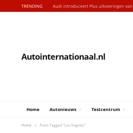
TRENDING
Audi introduceert Plus uitvoeringen va
Autointernationaal.nl
Home
Autonieuws
Testcentrum
Home
Posts Tagged "Los Angeles"
»