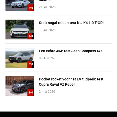
21 juli 2026
9.0
Stelt nogal teleur: test Kia K4 1.0 T-GDi
19 juli 2026
6.0
Een echte 4×4: test Jeep Compass 4xe
8 juli 2026
7.0
Pocket rocket voor het EV-tijdperk: test
Cupra Raval VZ Rebel
2 mei 2026
9.0