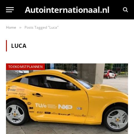
Autointernationaal.nl
Home
Posts Tagged "Luca"
»
LUCA
TOEKOMSTPLANNEN