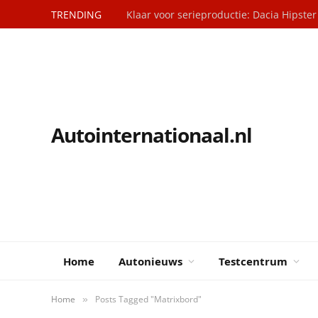
TRENDING
Klaar voor serieproductie: Dacia Hipster
Autointernationaal.nl
Home
Autonieuws
Testcentrum
Home
Posts Tagged "Matrixbord"
»