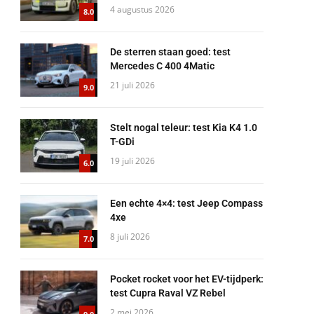
4 augustus 2026
8.0
De sterren staan goed: test
Mercedes C 400 4Matic
21 juli 2026
9.0
Stelt nogal teleur: test Kia K4 1.0
T-GDi
19 juli 2026
6.0
Een echte 4×4: test Jeep Compass
4xe
8 juli 2026
7.0
Pocket rocket voor het EV-tijdperk:
test Cupra Raval VZ Rebel
2 mei 2026