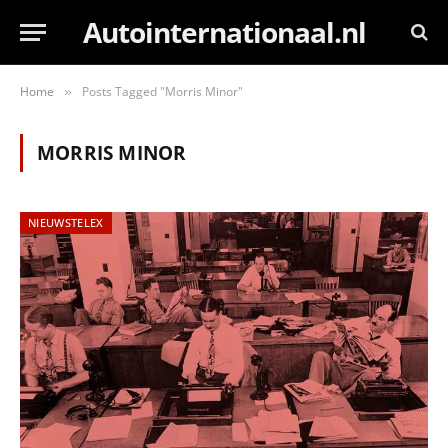
Autointernationaal.nl
Home
Posts Tagged "Morris Minor"
»
MORRIS MINOR
NIEUWSTELEX