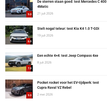
De sterren staan goed: test Mercedes C 400
4Matic
21 juli 2026
9.0
Stelt nogal teleur: test Kia K4 1.0 T-GDi
19 juli 2026
6.0
Een echte 4×4: test Jeep Compass 4xe
8 juli 2026
7.0
Pocket rocket voor het EV-tijdperk: test
Cupra Raval VZ Rebel
2 mei 2026
9.0