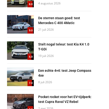
4 augustus 2026
8.0
De sterren staan goed: test
Mercedes C 400 4Matic
21 juli 2026
9.0
Stelt nogal teleur: test Kia K4 1.0
T-GDi
19 juli 2026
6.0
Een echte 4×4: test Jeep Compass
4xe
8 juli 2026
7.0
Pocket rocket voor het EV-tijdperk:
test Cupra Raval VZ Rebel
2 mei 2026