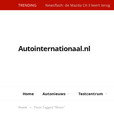
TRENDING
Newsflash: de Mazda CX-3 keert terug
Autointernationaal.nl
Home
Autonieuws
Testcentrum
Home
Posts Tagged "Motor"
»