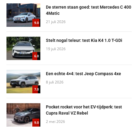
De sterren staan goed: test Mercedes C 400
4Matic
21 juli 2026
9.0
Stelt nogal teleur: test Kia K4 1.0 T-GDi
19 juli 2026
6.0
Een echte 4×4: test Jeep Compass 4xe
8 juli 2026
7.0
Pocket rocket voor het EV-tijdperk: test
Cupra Raval VZ Rebel
2 mei 2026
9.0