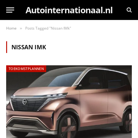
Autointernationaal.nl
Home
Posts Tagged "Nissan IMk"
»
NISSAN IMK
TOEKOMSTPLANNEN