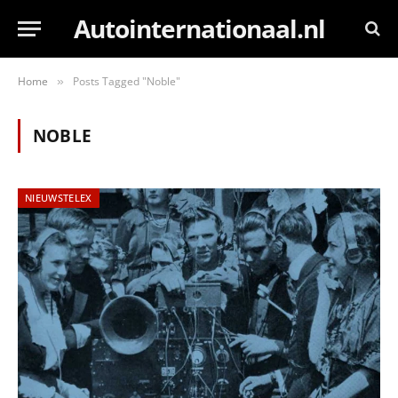
Autointernationaal.nl
Home
Posts Tagged "Noble"
»
NOBLE
NIEUWSTELEX