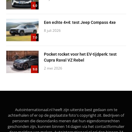
6.0
Een echte 4×4: test Jeep Compass 4xe
8 juli 2026
7.0
Pocket rocket voor het EV-tijdperk: test
Cupra Raval VZ Rebel
2 mei 2026
9.0
Autointernationaal.nl heeft zijn uiterste best gedaan om te
achterhalen of er op de geplaatste foto's copyright zit. Bedrijven of
personen die desondanks menen dat hun eigendomsrechten
geschonden zijn, kunnen binnen 14 dagen via het contactformulier
daar melding van maken. Autointernationaal.nl zal dan binnen 24