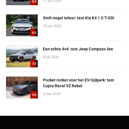
21 juli 2026
9.0
Stelt nogal teleur: test Kia K4 1.0 T-GDi
19 juli 2026
6.0
Een echte 4×4: test Jeep Compass 4xe
8 juli 2026
7.0
Pocket rocket voor het EV-tijdperk: test
Cupra Raval VZ Rebel
2 mei 2026
9.0