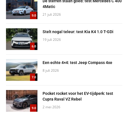
De sterren staan goed: test Mercedes C 400
4Matic
21 juli 2026
9.0
Stelt nogal teleur: test Kia K4 1.0 T-GDi
19 juli 2026
6.0
Een echte 4×4: test Jeep Compass 4xe
8 juli 2026
7.0
Pocket rocket voor het EV-tijdperk: test
Cupra Raval VZ Rebel
2 mei 2026
9.0