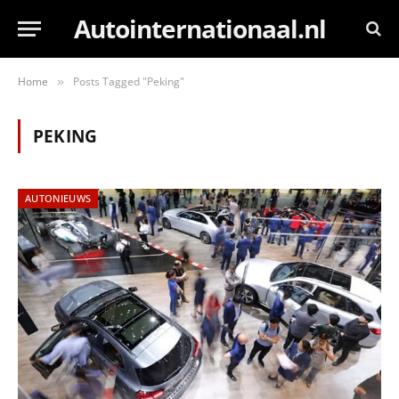
Autointernationaal.nl
Home
Posts Tagged "Peking"
»
PEKING
AUTONIEUWS