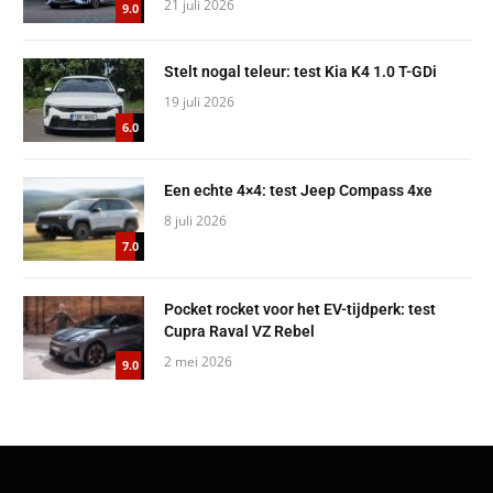
21 juli 2026
9.0
Stelt nogal teleur: test Kia K4 1.0 T-GDi
19 juli 2026
6.0
Een echte 4×4: test Jeep Compass 4xe
8 juli 2026
7.0
Pocket rocket voor het EV-tijdperk: test
Cupra Raval VZ Rebel
2 mei 2026
9.0