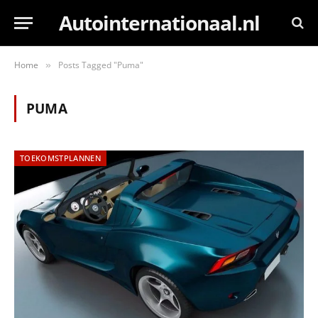
Autointernationaal.nl
Home
Posts Tagged "Puma"
»
PUMA
TOEKOMSTPLANNEN