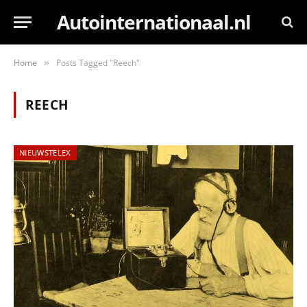
Autointernationaal.nl
Home
Posts Tagged "Reech"
»
REECH
NIEUWSTELEX