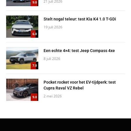
21 juli 2026
9.0
Stelt nogal teleur: test Kia K4 1.0 T-GDi
19 juli 2026
6.0
Een echte 4×4: test Jeep Compass 4xe
8 juli 2026
7.0
Pocket rocket voor het EV-tijdperk: test
Cupra Raval VZ Rebel
2 mei 2026
9.0