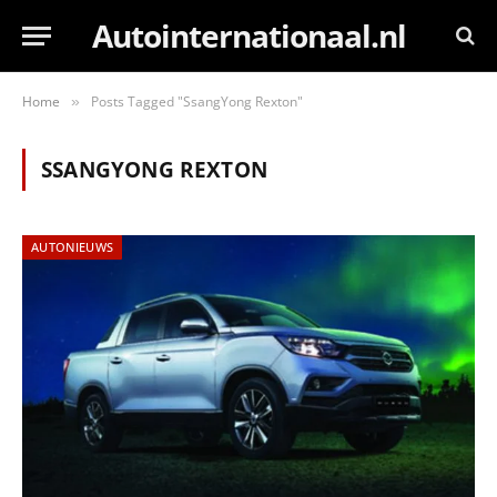
Autointernationaal.nl
Home
Posts Tagged "SsangYong Rexton"
»
SSANGYONG REXTON
AUTONIEUWS