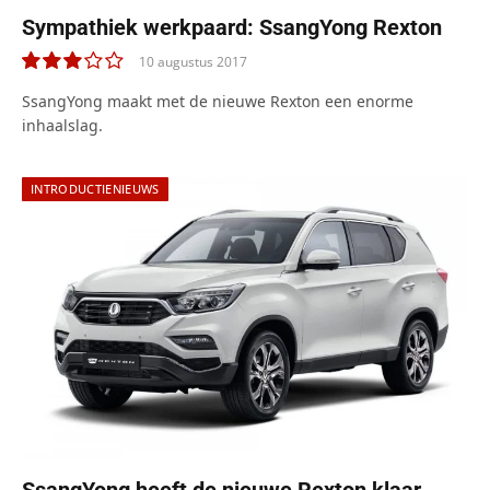
Sympathiek werkpaard: SsangYong Rexton
10 augustus 2017
6.0
SsangYong maakt met de nieuwe Rexton een enorme
inhaalslag.
INTRODUCTIENIEUWS
SsangYong heeft de nieuwe Rexton klaar