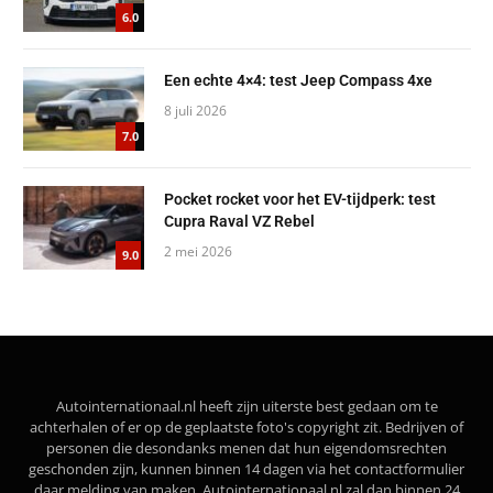
6.0
Een echte 4×4: test Jeep Compass 4xe
8 juli 2026
7.0
Pocket rocket voor het EV-tijdperk: test
Cupra Raval VZ Rebel
2 mei 2026
9.0
Autointernationaal.nl heeft zijn uiterste best gedaan om te
achterhalen of er op de geplaatste foto's copyright zit. Bedrijven of
personen die desondanks menen dat hun eigendomsrechten
geschonden zijn, kunnen binnen 14 dagen via het contactformulier
daar melding van maken. Autointernationaal.nl zal dan binnen 24