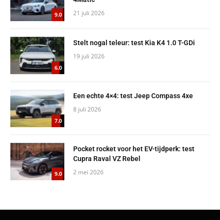
21 juli 2026
9.0
Stelt nogal teleur: test Kia K4 1.0 T-GDi
19 juli 2026
6.0
Een echte 4×4: test Jeep Compass 4xe
8 juli 2026
7.0
Pocket rocket voor het EV-tijdperk: test
Cupra Raval VZ Rebel
2 mei 2026
9.0