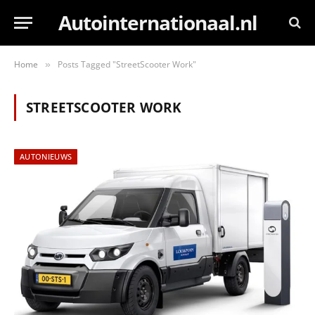
Autointernationaal.nl
Home
Posts Tagged "StreetScooter Work"
»
STREETSCOOTER WORK
AUTONIEUWS