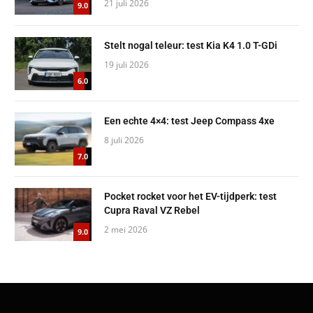
21 juli 2026
9.0
Stelt nogal teleur: test Kia K4 1.0 T-GDi
19 juli 2026
6.0
Een echte 4×4: test Jeep Compass 4xe
8 juli 2026
7.0
Pocket rocket voor het EV-tijdperk: test
Cupra Raval VZ Rebel
2 mei 2026
9.0