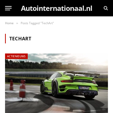
Autointernationaal.nl
Home
Posts Tagged "TechArt"
»
TECHART
ACTIENIEUWS