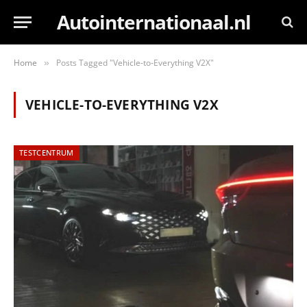
Autointernationaal.nl
Home
Posts Tagged "Vehicle-to-Everything V2X"
»
VEHICLE-TO-EVERYTHING V2X
TESTCENTRUM