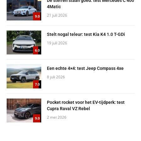
De sterren staan goed: test Mercedes C 400
4Matic
21 juli 2026
9.0
Stelt nogal teleur: test Kia K4 1.0 T-GDi
19 juli 2026
6.0
Een echte 4×4: test Jeep Compass 4xe
8 juli 2026
7.0
Pocket rocket voor het EV-tijdperk: test
Cupra Raval VZ Rebel
2 mei 2026
9.0