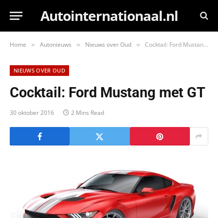
Autointernationaal.nl
Home
Autonieuws
Nieuws over Oud
Cocktail: Ford Mustang met GT
»
»
»
NIEUWS OVER OUD
Cocktail: Ford Mustang met GT
30 oktober 2016
2 Mins Read