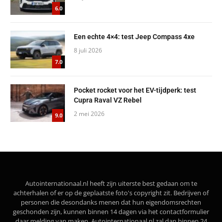
6.0
Een echte 4×4: test Jeep Compass 4xe
8 juli 2026
7.0
Pocket rocket voor het EV-tijdperk: test
Cupra Raval VZ Rebel
2 mei 2026
9.0
Autointernationaal.nl heeft zijn uiterste best gedaan om te
achterhalen of er op de geplaatste foto's copyright zit. Bedrijven of
personen die desondanks menen dat hun eigendomsrechten
geschonden zijn, kunnen binnen 14 dagen via het contactformulier
daar melding van maken. Autointernationaal.nl zal dan binnen 24