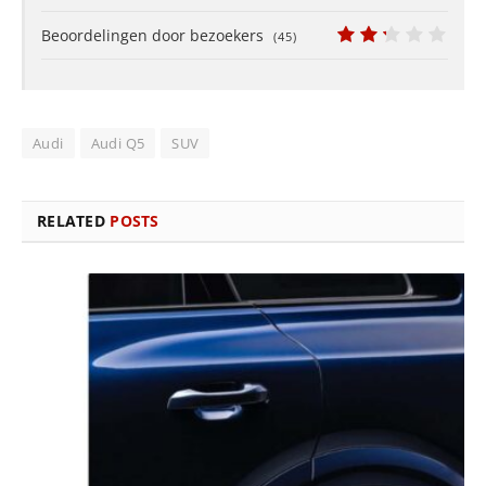
8
Beoordelingen door bezoekers
(
45
)
4.4
Audi
Audi Q5
SUV
RELATED
POSTS