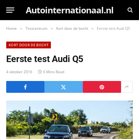
Autointernationaal.nl
Home
Testcentrum
Kort door de bocht
Eerste test Audi Q5
»
»
»
KORT DOOR DE BOCHT
Eerste test Audi Q5
4 oktober 2016
6 Mins Read