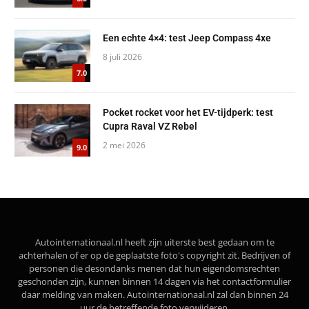
Een echte 4×4: test Jeep Compass 4xe
8 juli 2026
7.0
Pocket rocket voor het EV-tijdperk: test
Cupra Raval VZ Rebel
2 mei 2026
9.0
Autointernationaal.nl heeft zijn uiterste best gedaan om te
achterhalen of er op de geplaatste foto's copyright zit. Bedrijven of
personen die desondanks menen dat hun eigendomsrechten
geschonden zijn, kunnen binnen 14 dagen via het contactformulier
daar melding van maken. Autointernationaal.nl zal dan binnen 24
uur de betreffende foto verwijderen.