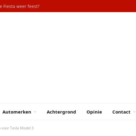
 Fiesta weer feest?
Automerken
Achtergrond
Opinie
Contact
n voor Tesla Model 3