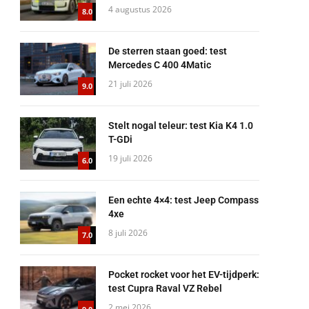
4 augustus 2026
8.0
De sterren staan goed: test
Mercedes C 400 4Matic
21 juli 2026
9.0
Stelt nogal teleur: test Kia K4 1.0
T-GDi
19 juli 2026
6.0
Een echte 4×4: test Jeep Compass
4xe
8 juli 2026
7.0
Pocket rocket voor het EV-tijdperk:
test Cupra Raval VZ Rebel
2 mei 2026