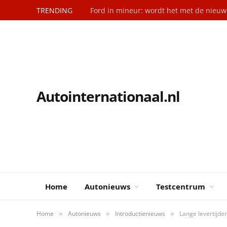
TRENDING
Ford in mineur: wordt het met de nieuwe
Autointernationaal.nl
Home
Autonieuws
Testcentrum
Home
Autonieuws
Introductienieuws
Lange levertijde
»
»
»