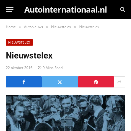
Autointernationaal.nl
Home
Autonieuws
Nieuwstelex
Nieuwstelex
»
»
»
NIEUWSTELEX
Nieuwstelex
22 oktober 2016
9 Mins Read