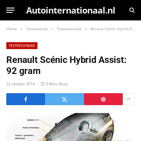
Autointernationaal.nl
Home
Testcentrum
Testrecensies
Renault Scénic Hybrid Assist: 92 gram
»
»
»
TESTRECENSIES
Renault Scénic Hybrid Assist:
92 gram
22 oktober 2016
6 Mins Read