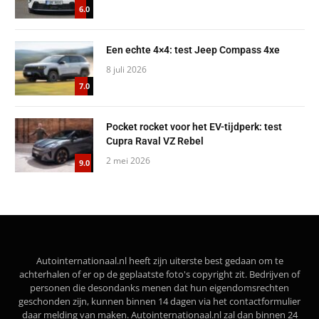
6.0
Een echte 4×4: test Jeep Compass 4xe
8 juli 2026
7.0
Pocket rocket voor het EV-tijdperk: test
Cupra Raval VZ Rebel
2 mei 2026
9.0
Autointernationaal.nl heeft zijn uiterste best gedaan om te
achterhalen of er op de geplaatste foto's copyright zit. Bedrijven of
personen die desondanks menen dat hun eigendomsrechten
geschonden zijn, kunnen binnen 14 dagen via het contactformulier
daar melding van maken. Autointernationaal.nl zal dan binnen 24