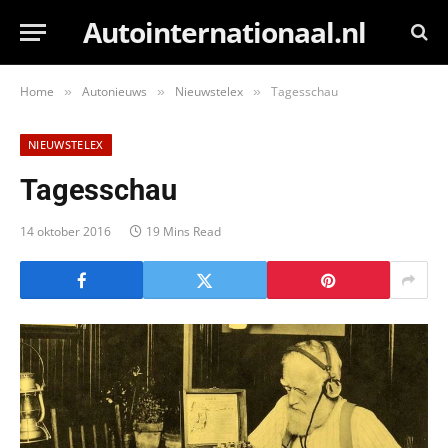
Autointernationaal.nl
Home
Autonieuws
Nieuwstelex
Tagesschau
»
»
»
NIEUWSTELEX
Tagesschau
14 oktober 2016
19 Mins Read