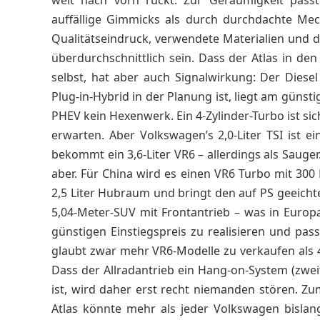
weit nach vorn rückt. Zur Geräumigkeit passt 
auffällige Gimmicks als durch durchdachte Mec
Qualitätseindruck, verwendete Materialien und
überdurchschnittlich sein. Dass der Atlas in de
selbst, hat aber auch Signalwirkung: Der Diese
Plug-in-Hybrid in der Planung ist, liegt am günst
PHEV kein Hexenwerk. Ein 4-Zylinder-Turbo ist si
erwarten. Aber Volkswagen’s 2,0-Liter TSI ist 
bekommt ein 3,6-Liter VR6 – allerdings als Sauger
aber.
Für China wird es einen VR6 Turbo mit 300
2,5 Liter Hubraum und bringt den auf PS geeicht
5,04-Meter-SUV mit Frontantrieb – was in Europ
günstigen Einstiegspreis zu realisieren und pa
glaubt zwar mehr VR6-Modelle zu verkaufen als 4-
Dass der Allradantrieb ein Hang-on-System (zwei
ist, wird daher erst recht niemanden stören. Zu
Atlas könnte mehr als jeder Volkswagen bislan