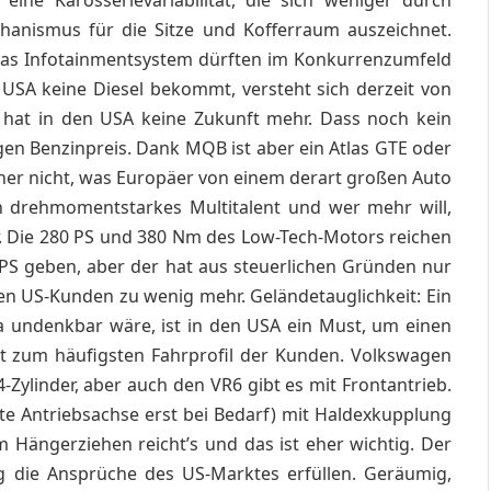
eine Karosserievariabilität, die sich weniger durch
hanismus für die Sitze und Kofferraum auszeichnet.
 das Infotainmentsystem dürften im Konkurrenzumfeld
n USA keine Diesel bekommt, versteht sich derzeit von
l hat in den USA keine Zukunft mehr. Dass noch kein
igen Benzinpreis. Dank MQB ist aber ein Atlas GTE oder
cher nicht, was Europäer von einem derart großen Auto
ein drehmomentstarkes Multitalent und wer mehr will,
.
Die 280 PS und 380 Nm des Low-Tech-Motors reichen
 PS geben, aber der hat aus steuerlichen Gründen nur
en US-Kunden zu wenig mehr. Geländetauglichkeit: Ein
a undenkbar wäre, ist in den USA ein Must, um einen
sst zum häufigsten Fahrprofil der Kunden. Volkswagen
Zylinder, aber auch den VR6 gibt es mit Frontantrieb.
te Antriebsachse erst bei Bedarf) mit Haldexkupplung
m Hängerziehen reicht’s und das ist eher wichtig. Der
g die Ansprüche des US-Marktes erfüllen. Geräumig,