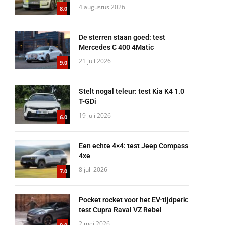
4 augustus 2026
8.0
De sterren staan goed: test
Mercedes C 400 4Matic
21 juli 2026
9.0
Stelt nogal teleur: test Kia K4 1.0
T-GDi
19 juli 2026
6.0
Een echte 4×4: test Jeep Compass
4xe
8 juli 2026
7.0
Pocket rocket voor het EV-tijdperk:
test Cupra Raval VZ Rebel
2 mei 2026