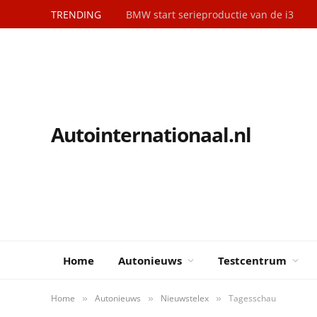
TRENDING
BMW start serieproductie van de i3
Autointernationaal.nl
Home
Autonieuws
Testcentrum
Home
Autonieuws
Nieuwstelex
Tagesschau
»
»
»