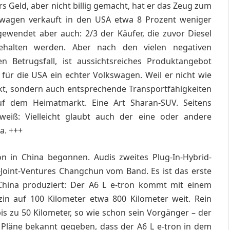
ürs Geld, aber nicht billig gemacht, hat er das Zeug zum
kswagen verkauft in den USA etwa 8 Prozent weniger
gewendet aber auch: 2/3 der Käufer, die zuvor Diesel
halten werden. Aber nach den vielen negativen
n Betrugsfall, ist aussichtsreiches Produktangebot
 für die USA ein echter Volkswagen. Weil er nicht wie
ckt, sondern auch entsprechende Transportfähigkeiten
auf dem Heimatmarkt.
Eine Art Sharan-SUV.
Seitens
eiß: Vielleicht glaubt auch der eine oder andere
a. +++
on in China begonnen. Audis zweites Plug-In-Hybrid-
Joint-Ventures Changchun vom Band. Es ist das erste
n China produziert: Der A6 L e-tron kommt mit einem
zin auf 100 Kilometer etwa 800 Kilometer weit. Rein
bis zu 50 Kilometer, so wie schon sein Vorgänger – der
e Pläne bekannt gegeben, dass der A6 L e-tron in dem