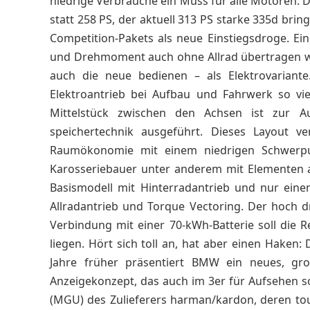
niedrige Verbräuche ein Muss für alle Motoren. De
statt 258 PS, der aktuell 313 PS starke 335d brin
Competition-Pakets als neue Einstiegsdroge. Eine
und Drehmoment auch ohne Allrad übertragen wer
auch die neue bedienen – als Elektrovariante.
Elektroantrieb bei Aufbau und Fahrwerk so v
Mittelstück zwischen den Achsen ist zur A
speichertechnik ausgeführt. Dieses Layout 
Raumökonomie mit einem niedrigen Schwerpu
Karosseriebauer unter anderem mit Elementen au
Basismodell mit Hinterradantrieb und nur ein
Allradantrieb und Torque Vectoring. Der hoch d
Verbindung mit einer 70-kWh-Batterie soll die 
liegen. Hört sich toll an, hat aber einen Haken
Jahre früher präsentiert BMW ein neues, gr
Anzeigekonzept, das auch im 3er für Aufsehen so
(MGU) des Zulieferers harman/kardon, deren tou