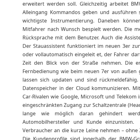
erweitert werden soll. Gleichzeitig arbeitet B
Alleingang Kommandos geben und ausführen so
wichtigste Instrumentierung. Daneben können
Mitfahrer nach Wunsch bespielt werden. Die me
Rücksprache mit dem Benutzer. Auch die Assist
Der Stauassistent funktioniert im neuen 3er z
oder vollautomatisch eingeleit et, der Fahrer d
Zeit den Blick von der Straße nehmen. Die e
Fernbedienung wie beim neuen 7er von außen g
lassen sich updaten und sind rückmeldefähig
Datenspeicher in der Cloud kommunizieren. Mi
Car-Rivalen wie Google, Microsoft und Telekom 
eingeschränkten Zugang zur Schaltzentrale (Head 
lange wie möglich daran gehindert werde
Automobilhersteller und Kunde einzunisten
Verbraucher an die kurze Leine nehmen – ohne
Die Kundenprofile sind innerhalb der BMW-G