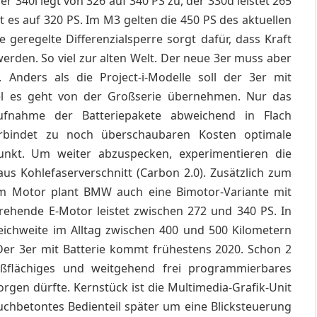
r 340i legt von 326 auf 340 PS zu, der 330d leistet 265
gt es auf 320 PS. Im M3 gelten die 450 PS des aktuellen
 geregelte Differenzialsperre sorgt dafür, dass Kraft
den. So viel zur alten Welt. Der neue 3er muss aber
 Anders als die Project-i-Modelle soll der 3er mit
iel es geht von der Großserie übernehmen. Nur das
ufnahme der Batteriepakete abweichend in Flach
verbindet zu noch überschaubaren Kosten optimale
nkt. Um weiter abzuspecken, experimentieren die
s Kohlefaserverschnitt (Carbon 2.0). Zusätzlich zum
em Motor plant BMW auch eine Bimotor-Variante mit
rehende E-Motor leistet zwischen 272 und 340 PS. In
Reichweite im Alltag zwischen 400 und 500 Kilometern
: Der 3er mit Batterie kommt frühestens 2020. Schon 2
oßflächiges und weitgehend frei programmierbares
rgen dürfte. Kernstück ist die Multimedia-Grafik-Unit
chbetontes Bedienteil später um eine Blicksteuerung