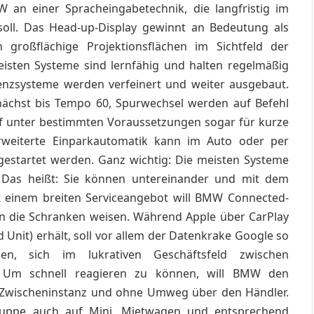
MW an einer Spracheingabetechnik, die langfristig im
ll. Das Head-up-Display gewinnt an Bedeutung als
 großflächige Projektionsflächen im Sichtfeld der
isten Systeme sind lernfähig und halten regelmäßig
enzsysteme werden verfeinert und weiter ausgebaut.
unächst bis Tempo 60, Spurwechsel werden auf Befehl
arf unter bestimmten Voraussetzungen sogar für kurze
rweiterte Einparkautomatik kann im Auto oder per
estartet werden. Ganz wichtig: Die meisten Systeme
. Das heißt: Sie können untereinander und mit dem
t einem breiten Serviceangebot will BMW Connected-
in die Schranken weisen. Während Apple über CarPlay
Unit) erhält, soll vor allem der Datenkrake Google so
n, sich im lukrativen Geschäftsfeld zwischen
. Um schnell reagieren zu können, will BMW den
 Zwischeninstanz und ohne Umweg über den Händler.
ruppe auch auf Mini, Mietwagen und entsprechend