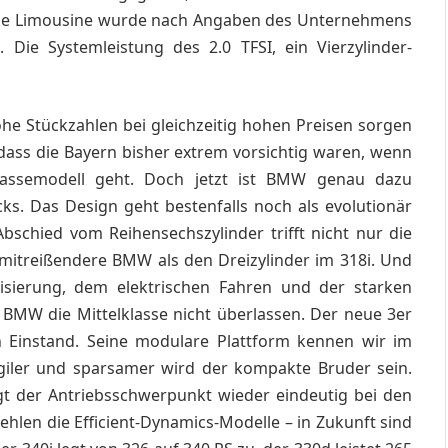
Die Limousine wurde nach Angaben des Unternehmens
. Die Systemleistung des 2.0 TFSI, ein Vierzylinder-
ohe Stückzahlen bei gleichzeitig hohen Preisen sorgen
, dass die Bayern bisher extrem vorsichtig waren, wenn
lassemodell geht. Doch jetzt ist BMW genau dazu
. Das Design geht bestenfalls noch als evolutionär
Abschied vom Reihensechszylinder trifft nicht nur die
 mitreißendere BMW als den Dreizylinder im 318i. Und
isierung, dem elektrischen Fahren und der starken
 BMW die Mittelklasse nicht überlassen. Der neue 3er
n Einstand. Seine modulare Plattform kennen wir im
agiler und sparsamer wird der kompakte Bruder sein.
gt der Antriebsschwerpunkt wieder eindeutig bei den
ehlen die Efficient-Dynamics-Modelle – in Zukunft sind