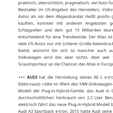
praktisch, übersichtlich, pragmatisch, viel Auto f
Bestseller im US-Angebot des Herstellers. Vol
Autos als vor dem Abgasskandal. Heißt positiv 
kauften, konnten mit anderen Angeboten ge
Schlagzeilen und dem gut 15 Milliarden teure
entscheidend für eine Trendwende. Der Atlas ist
viele US-Autos nur mit schierer Größe beeindru
bietet, wünscht ihn sich so mancher auch 
Volkswagen wird das aber nichts. Aber wer w
Grauimporteur an die Chancen des Atlas in Europ
+++
AUDI
hat die Herstellung seines A6 L e-tr
Elektroauto rollte im Werk des FAW-Volkswagen-
Modell der Plug-in-Hybrid-Familie, das Audi i
durchschnittlichen Verbrauch von 2,2 Liter Ben
elektrisch fährt das neue Plug-in-Hybrid-Modell 
Audi A3 Sportback e-tron. 2015 hatte Audi sein