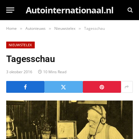
Autointernationaal.nl
Home
Autonieuws
Nieuwstelex
Tagesschau
»
»
»
NIEUWSTELEX
Tagesschau
3 oktober 2016
10 Mins Read