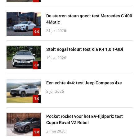
De sterren staan goed: test Mercedes C 400
4Matic
21 juli 2026
9.0
Stelt nogal teleur: test Kia K4 1.0 T-GDi
19 juli 2026
6.0
Een echte 4×4: test Jeep Compass 4xe
8 juli 2026
7.0
Pocket rocket voor het EV-tijdperk: test
Cupra Raval VZ Rebel
2 mei 2026
9.0