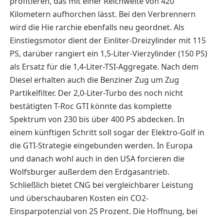
profitieren, das mit einer Reichweite von 420
Kilometern aufhorchen lässt. Bei den Verbrennern
wird die Hie rarchie ebenfalls neu geordnet. Als
Einstiegsmotor dient der Einliter-Dreizylinder mit 115
PS, darüber rangiert ein 1,5-Liter-Vierzylinder (150 PS)
als Ersatz für die 1,4-Liter-TSI-Aggregate. Nach dem
Diesel erhalten auch die Benziner Zug um Zug
Partikelfilter. Der 2,0-Liter-Turbo des noch nicht
bestätigten T-Roc GTI könnte das komplette
Spektrum von 230 bis über 400 PS abdecken. In
einem künftigen Schritt soll sogar der Elektro-Golf in
die GTI-Strategie eingebunden werden. In Europa
und danach wohl auch in den USA forcieren die
Wolfsburger außerdem den Erdgasantrieb.
Schließlich bietet CNG bei vergleichbarer Leistung
und überschaubaren Kosten ein CO2-
Einsparpotenzial von 25 Prozent. Die Hoffnung, bei