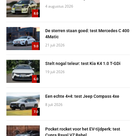
4 augustus 2026
8.0
De sterren staan goed: test Mercedes C 400
4Matic
21 juli 2026
9.0
Stelt nogal teleur: test Kia K4 1.0 T-GDi
19 juli 2026
6.0
Een echte 4×4: test Jeep Compass 4xe
8 juli 2026
7.0
Pocket rocket voor het EV-tijdperk: test
Cupra Raval VZ Rebel