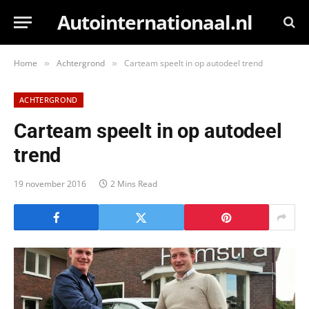
Autointernationaal.nl
Home
Achtergrond
Carteam speelt in op autodeel trend
»
»
ACHTERGROND
Carteam speelt in op autodeel
trend
19 november 2016
2 Mins Read