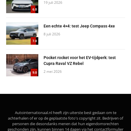
19 juli 2026
6.0
Een echte 4×4: test Jeep Compass 4xe
8 juli 2026
7.0
Pocket rocket voor het EV-tijdperk: test
Cupra Raval VZ Rebel
2 mei 2026
9.0
Autointernationaal.nl heeft zijn uiterste best gedaan om te
achterhalen of er op de geplaatste foto's copyright zit. Bedrijven of
personen die desondanks menen dat hun eigendomsrechten
geschonden zijn, kunnen binnen 14 dagen via het contactformulier