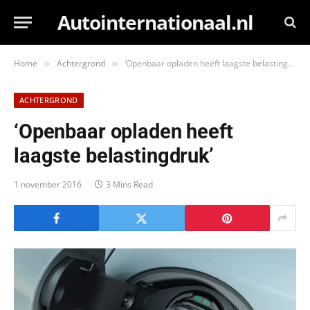
Autointernationaal.nl
Home
Achtergrond
‘Openbaar opladen heeft laagste belastingdruk’
»
»
ACHTERGROND
‘Openbaar opladen heeft
laagste belastingdruk’
1 november 2016
3 Mins Read