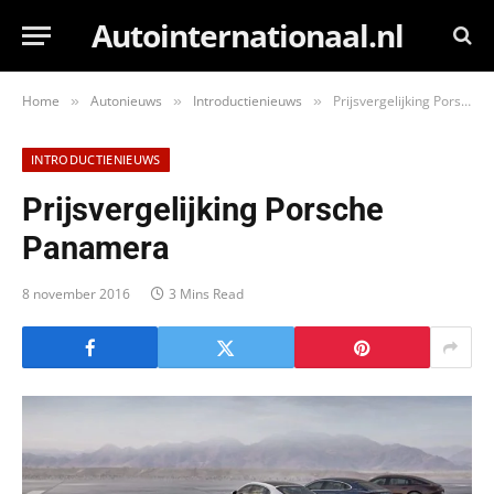
Autointernationaal.nl
Home
Autonieuws
Introductienieuws
Prijsvergelijking Porsche Panamera
»
»
»
INTRODUCTIENIEUWS
Prijsvergelijking Porsche
Panamera
8 november 2016
3 Mins Read