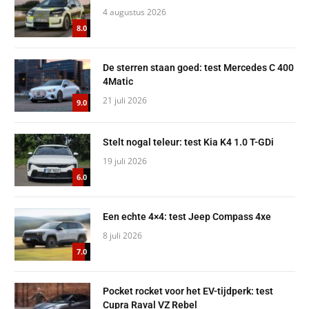
4 augustus 2026
8.0
De sterren staan goed: test Mercedes C 400
4Matic
21 juli 2026
9.0
Stelt nogal teleur: test Kia K4 1.0 T-GDi
19 juli 2026
6.0
Een echte 4×4: test Jeep Compass 4xe
8 juli 2026
7.0
Pocket rocket voor het EV-tijdperk: test
Cupra Raval VZ Rebel