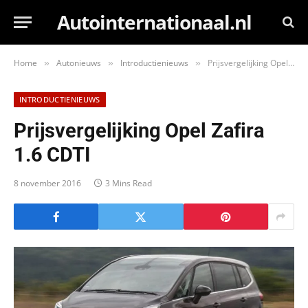
Autointernationaal.nl
Home
Autonieuws
Introductienieuws
Prijsvergelijking Opel Zafira 1.6 CDTI
»
»
»
INTRODUCTIENIEUWS
Prijsvergelijking Opel Zafira
1.6 CDTI
8 november 2016
3 Mins Read