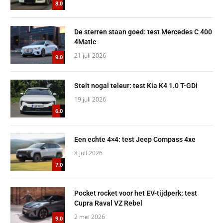
8.0
De sterren staan goed: test Mercedes C 400
4Matic
21 juli 2026
9.0
Stelt nogal teleur: test Kia K4 1.0 T-GDi
19 juli 2026
6.0
Een echte 4×4: test Jeep Compass 4xe
8 juli 2026
7.0
Pocket rocket voor het EV-tijdperk: test
Cupra Raval VZ Rebel
2 mei 2026
9.0