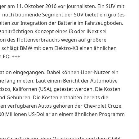
 am 11. Oktober 2016 vor Journalisten. Ein SUV mit
mer noch boomende Segment der SUV bietet ein großes
iten zur Integration der Batterie im Fahrzeugboden.
ahlträchtigen Konzept eines i3 oder iNext sei
hon des Flottenverbrauchs wegen auf größere
chlägt BMW mit dem Elektro-X3 einen ähnlichen
 EQ. +++
ration eingegangen. Dabei können Uber-Nutzer ein
e lang mieten. Laut einem Bericht der Automotive
zisco, Kalifornen (USA), getestet werden. Die Kosten
nd Gebühren. Die Kosten enthalten bereits die
den verfügbaren Autos gehören der Chevrolet Cruze,
 500 Millionen US-Dollar an einem ähnlichen Programm
em GranTurismo, dem Quattroporte und dem Ghibli