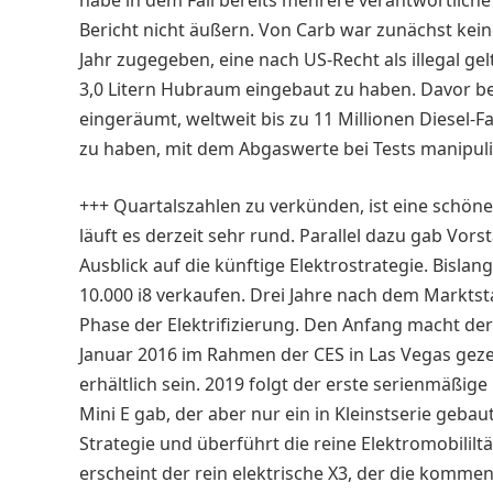
habe in dem Fall bereits mehrere verantwortliche
Bericht nicht äußern. Von Carb war zunächst kei
Jahr zugegeben, eine nach US-Recht als illegal g
3,0 Litern Hubraum eingebaut zu haben. Davor b
eingeräumt, weltweit bis zu 11 Millionen Diese
zu haben, mit dem Abgaswerte bei Tests manipul
+++ Quartalszahlen zu verkünden, ist eine schön
läuft es derzeit sehr rund. Parallel dazu gab Vor
Ausblick auf die künftige Elektrostrategie. Bisla
10.000 i8 verkaufen. Drei Jahre nach dem Markts
Phase der Elektrifizierung. Den Anfang macht der
Januar 2016 im Rahmen der CES in Las Vegas gezei
erhältlich sein. 2019 folgt der erste serienmäßig
Mini E gab, der aber nur ein in Kleinstserie geba
Strategie und überführt die reine Elektromobililt
erscheint der rein elektrische X3, der die komm