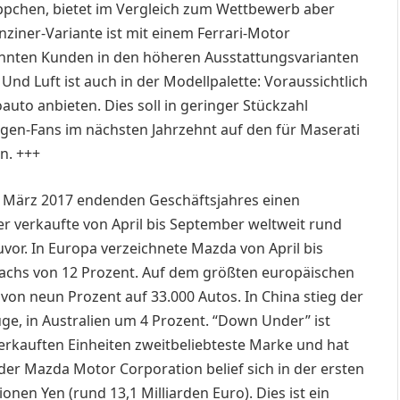
ppchen, bietet im Vergleich zum Wettbewerb aber
ziner-Variante ist mit einem Ferrari-Motor
wöhnten Kunden in den höheren Ausstattungsvarianten
Und Luft ist auch in der Modellpalette: Voraussichtlich
oauto anbieten. Dies soll in geringer Stückzahl
agen-Fans im nächsten Jahrzehnt auf den für Maserati
n. +++
1. März 2017 endenden Geschäftsjahres einen
er verkaufte von April bis September weltweit rund
uvor. In Europa verzeichnete Mazda von April bis
achs von 12 Prozent. Auf dem größten europäischen
von neun Prozent auf 33.000 Autos. In China stieg der
e, in Australien um 4 Prozent. “Down Under” ist
erkauften Einheiten zweitbeliebteste Marke und hat
der Mazda Motor Corporation belief sich in der ersten
ionen Yen (rund 13,1 Milliarden Euro). Dies ist ein