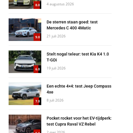
4 augustus 2026
8.0
De sterren staan goed: test
Mercedes C 400 4Matic
21 juli 2026
9.0
Stelt nogal teleur: test Kia K4 1.0
T-GDi
19 juli 2026
6.0
Een echte 4×4: test Jeep Compass
4xe
8 juli 2026
7.0
Pocket rocket voor het EV-tijdperk:
test Cupra Raval VZ Rebel
2 mei 2026