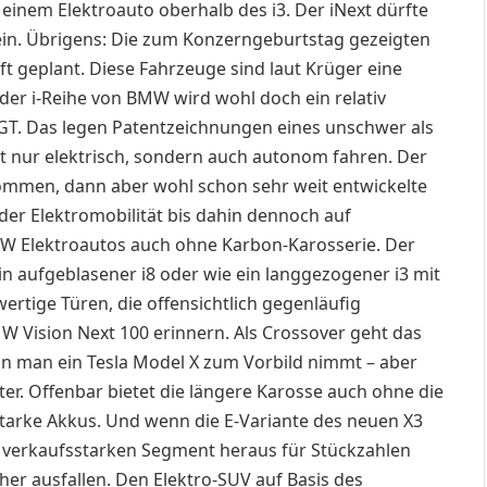
 einem Elektroauto oberhalb des i3. Der iNext dürfte
sein. Übrigens: Die zum Konzerngeburtstag gezeigten
nft geplant. Diese Fahrzeuge sind laut Krüger eine
o der i-Reihe von BMW wird wohl doch ein relativ
GT. Das legen Patentzeichnungen eines unschwer als
t nur elektrisch, sondern auch autonom fahren. Der
ommen, dann aber wohl schon sehr weit entwickelte
er Elektromobilität bis dahin dennoch auf
 Elektroautos auch ohne Karbon-Karosserie. Der
ein aufgeblasener i8 oder wie ein langgezogener i3 mit
wertige Türen, die offensichtlich gegenläufig
 Vision Next 100 erinnern. Als Crossover geht das
nn man ein Tesla Model X zum Vorbild nimmt – aber
r. Offenbar bietet die längere Karosse auch ohne die
arke Akkus. Und wenn die E-Variante des neuen X3
em verkaufsstarken Segment heraus für Stückzahlen
cher ausfallen. Den Elektro-SUV auf Basis des