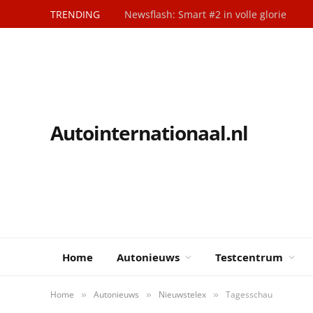
TRENDING
Newsflash: Smart #2 in volle glorie
Autointernationaal.nl
Home
Autonieuws
Testcentrum
Home
Autonieuws
Nieuwstelex
Tagesschau
»
»
»