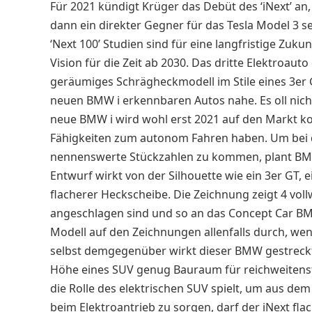
Für 2021 kündigt Krüger das Debüt des ‘iNext’ an,
dann ein direkter Gegner für das Tesla Model 3 
‘Next 100’ Studien sind für eine langfristige Zuku
Vision für die Zeit ab 2030. Das dritte Elektroaut
geräumiges Schrägheckmodell im Stile eines 3er 
neuen BMW i erkennbaren Autos nahe. Es oll nich
neue BMW i wird wohl erst 2021 auf den Markt k
Fähigkeiten zum autonom Fahren haben. Um bei d
nennenswerte Stückzahlen zu kommen, plant BMW
Entwurf wirkt von der Silhouette wie ein 3er GT, 
flacherer Heckscheibe. Die Zeichnung zeigt 4 voll
angeschlagen sind und so an das Concept Car BMW
Modell auf den Zeichnungen allenfalls durch, we
selbst demgegenüber wirkt dieser BMW gestreckte
Höhe eines SUV genug Bauraum für reichweitenst
die Rolle des elektrischen SUV spielt, um aus d
beim Elektroantrieb zu sorgen, darf der iNext fla