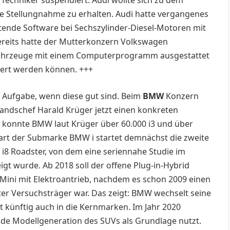
 Techniker suspendiert. Audi wollte sich zu dem
ne Stellungnahme zu erhalten. Audi hatte vergangenes
eltende Software bei Sechszylinder-Diesel-Motoren mit
ereits hatte der Mutterkonzern Volkswagen
l-Fahrzeuge mit einem Computerprogramm ausgestattet
iert werden können. +++
e Aufgabe, wenn diese gut sind. Beim
BMW
Konzern
standschef Harald Krüger jetzt einen konkreten
ng konnte BMW laut Krüger über 60.000 i3 und über
tart der Submarke BMW i startet demnächst die zweite
 i8 Roadster, von dem eine seriennahe Studie im
gt wurde. Ab 2018 soll der offene Plug-in-Hybrid
e Mini mit Elektroantrieb, nachdem es schon 2009 einen
uter Versuchsträger war. Das zeigt: BMW wechselt seine
ät künftig auch in die Kernmarken. Im Jahr 2020
ende Modellgeneration des SUVs als Grundlage nutzt.