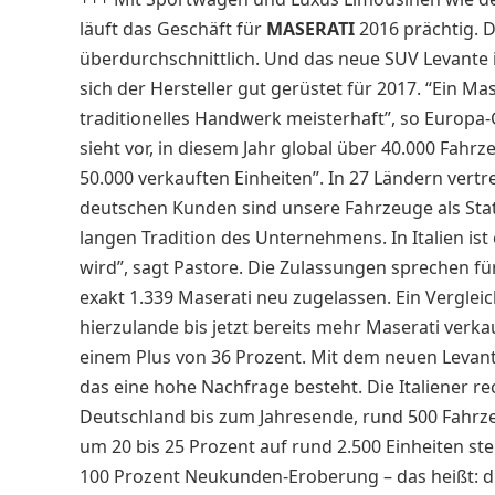
läuft das Geschäft für
MASERATI
2016 prächtig. 
überdurchschnittlich. Und das neue SUV Levante is
sich der Hersteller gut gerüstet für 2017. “Ein M
traditionelles Handwerk meisterhaft”, so Europa
sieht vor, in diesem Jahr global über 40.000 Fahr
50.000 verkauften Einheiten”. In 27 Ländern vertr
deutschen Kunden sind unsere Fahrzeuge als Stat
langen Tradition des Unternehmens. In Italien ist
wird”, sagt Pastore. Die Zulassungen sprechen fü
exakt 1.339 Maserati neu zugelassen. Ein Verglei
hierzulande bis jetzt bereits mehr Maserati verk
einem Plus von 36 Prozent. Mit dem neuen Levante 
das eine hohe Nachfrage besteht. Die Italiener r
Deutschland bis zum Jahresende, rund 500 Fahrzeu
um 20 bis 25 Prozent auf rund 2.500 Einheiten ste
100 Prozent Neukunden-Eroberung – das heißt: di