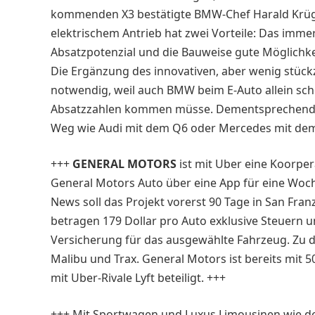
kommenden X3 bestätigte BMW-Chef Harald Krüger
elektrischem Antrieb hat zwei Vorteile: Das im
Absatzpotenzial und die Bauweise gute Möglichke
Die Ergänzung des innovativen, aber wenig stückz
notwendig, weil auch BMW beim E-Auto allein sc
Absatzzahlen kommen müsse. Dementsprechend s
Weg wie Audi mit dem Q6 oder Mercedes mit dem
+++
GENERAL MOTORS
ist mit Uber eine Koorpe
General Motors Auto über eine App für eine Woch
News soll das Projekt vorerst 90 Tage in San Fran
betragen 179 Dollar pro Auto exklusive Steuern u
Versicherung für das ausgewählte Fahrzeug. Zu 
Malibu und Trax. General Motors ist bereits mit
mit Uber-Rivale Lyft beteiligt. +++
+++ Mit Sportwagen und Luxus Limousinen wie d