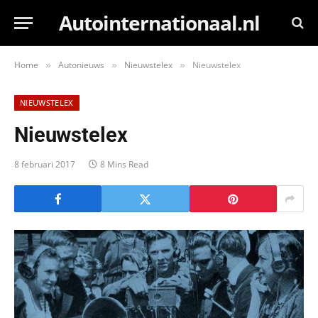
Autointernationaal.nl
Home
Autonieuws
Nieuwstelex
Nieuwstelex
»
»
»
NIEUWSTELEX
Nieuwstelex
8 februari 2017
8 Mins Read