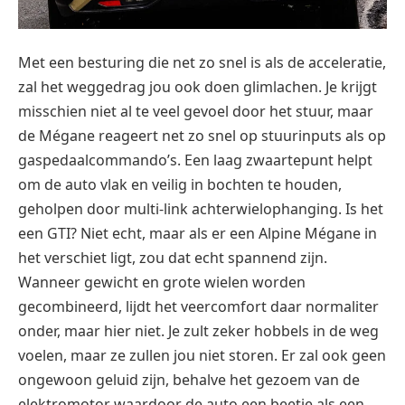
Met een besturing die net zo snel is als de acceleratie,
zal het weggedrag jou ook doen glimlachen. Je krijgt
misschien niet al te veel gevoel door het stuur, maar
de Mégane reageert net zo snel op stuurinputs als op
gaspedaalcommando’s. Een laag zwaartepunt helpt
om de auto vlak en veilig in bochten te houden,
geholpen door multi-link achterwielophanging. Is het
een GTI? Niet echt, maar als er een Alpine Mégane in
het verschiet ligt, zou dat echt spannend zijn.
Wanneer gewicht en grote wielen worden
gecombineerd, lijdt het veercomfort daar normaliter
onder, maar hier niet. Je zult zeker hobbels in de weg
voelen, maar ze zullen jou niet storen. Er zal ook geen
ongewoon geluid zijn, behalve het gezoem van de
elektromotor waardoor de auto een beetje als een