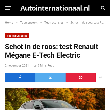
Autointernationaal.nl
Home
Testcentrum
Testrecensies
Schot in de roos: test Renault Mégane E-Tech Electric
»
»
»
TESTRECENSIES
Schot in de roos: test Renault
Mégane E-Tech Electric
2 november 2021
9 Mins Read