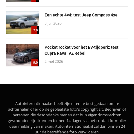
Een echte 4×4: test Jeep Compass 4xe
8 juli 2026
7.0
Pocket rocket voor het EV-tijdperk: test
Cupra Raval VZ Rebel
2 mei 2026
9.0
Autointernationaal.nl heeft zijn uiterste best gedaan om te
achterhalen of er op de geplaatste foto's copyright zit. Bedrijven of
personen die desondanks menen dat hun eigendomsrechten
geschonden zijn, kunnen binnen 14 dagen via het contactformulier
daar melding van maken. Autointernationaal.nl zal dan binnen 24
uur de betreffende foto verwijderen.