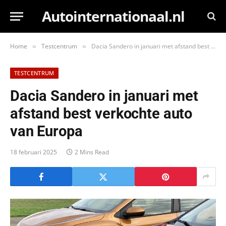
Autointernationaal.nl
Home
Testcentrum
Dacia Sandero in januari met afstand best verkochte auto van Europa
»
»
TESTCENTRUM
Dacia Sandero in januari met
afstand best verkochte auto
van Europa
18 februari 2025
2 Mins Read