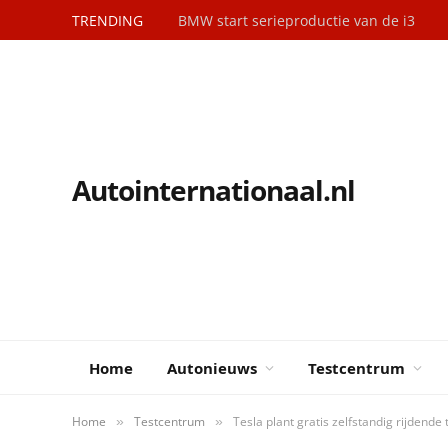
TRENDING
BMW start serieproductie van de i3
Autointernationaal.nl
Home
Autonieuws
Testcentrum
Home
Testcentrum
Tesla plant gratis zelfstandig rijdende t
»
»