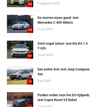
4 augustus 2026
8.0
De sterren staan goed: test
Mercedes C 400 4Matic
21 juli 2026
9.0
Stelt nogal teleur: test Kia K4 1.0
T-GDi
19 juli 2026
6.0
Een echte 4×4: test Jeep Compass
4xe
8 juli 2026
7.0
Pocket rocket voor het EV-tijdperk:
test Cupra Raval VZ Rebel
2 mei 2026