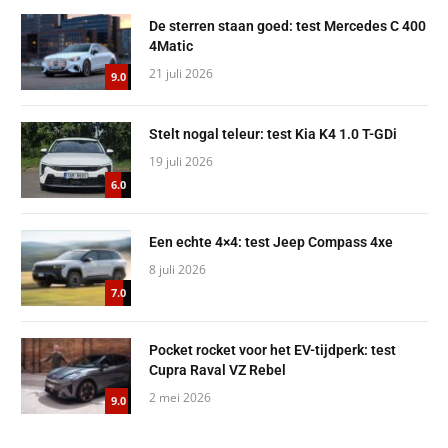
De sterren staan goed: test Mercedes C 400
4Matic
21 juli 2026
9.0
Stelt nogal teleur: test Kia K4 1.0 T-GDi
19 juli 2026
6.0
Een echte 4×4: test Jeep Compass 4xe
8 juli 2026
7.0
Pocket rocket voor het EV-tijdperk: test
Cupra Raval VZ Rebel
2 mei 2026
9.0