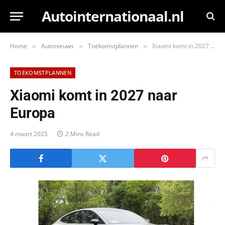
Autointernationaal.nl
Home
Autonieuws
Toekomstplannen
Xiaomi komt in 2027 naar Europa
»
»
»
TOEKOMSTPLANNEN
Xiaomi komt in 2027 naar
Europa
4 maart 2025
2 Mins Read