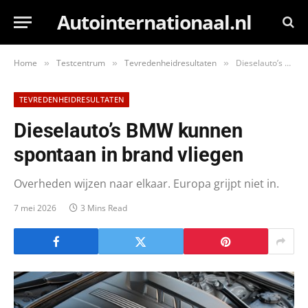
Autointernationaal.nl
Home
Testcentrum
Tevredenheidresultaten
Dieselauto’s BMW kunnen spontaan in brand vliegen
»
»
»
TEVREDENHEIDRESULTATEN
Dieselauto’s BMW kunnen
spontaan in brand vliegen
Overheden wijzen naar elkaar. Europa grijpt niet in.
7 mei 2026
3 Mins Read