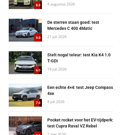
4 augustus 2026
8.0
De sterren staan goed: test
Mercedes C 400 4Matic
21 juli 2026
9.0
Stelt nogal teleur: test Kia K4 1.0
T-GDi
19 juli 2026
6.0
Een echte 4×4: test Jeep Compass
4xe
8 juli 2026
7.0
Pocket rocket voor het EV-tijdperk:
test Cupra Raval VZ Rebel
2 mei 2026