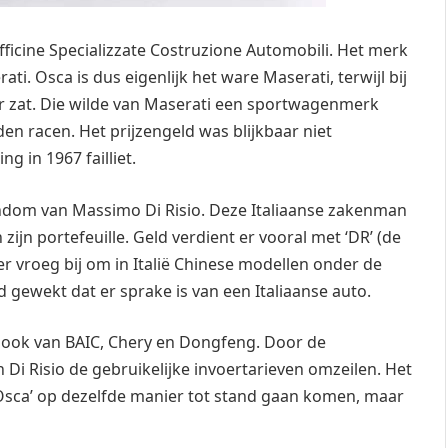
fficine Specializzate Costruzione Automobili. Het merk
i. Osca is dus eigenlijk het ware Maserati, terwijl bij
ur zat. Die wilde van Maserati een sportwagenmerk
en racen. Het prijzengeld was blijkbaar niet
g in 1967 failliet.
dom van Massimo Di Risio. Deze Italiaanse zakenman
ijn portefeuille. Geld verdient er vooral met ‘DR’ (de
 er vroeg bij om in Italië Chinese modellen onder de
ewekt dat er sprake is van een Italiaanse auto.
 ook van BAIC, Chery en Dongfeng. Door de
n Di Risio de gebruikelijke invoertarieven omzeilen. Het
 Osca’ op dezelfde manier tot stand gaan komen, maar