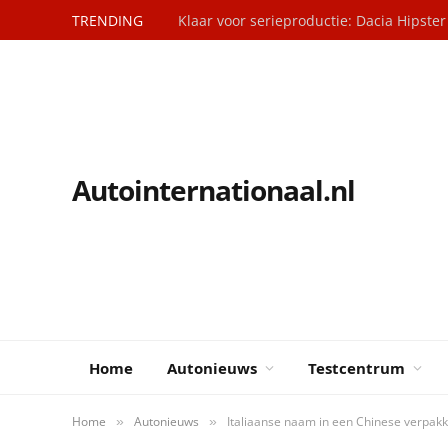
TRENDING
Klaar voor serieproductie: Dacia Hipster
Autointernationaal.nl
Home
Autonieuws
Testcentrum
Home
Autonieuws
Italiaanse naam in een Chinese verpakki
»
»