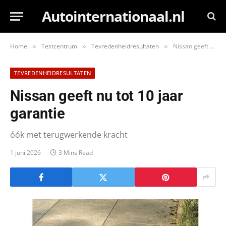
Autointernationaal.nl
Home
Testcentrum
Tevredenheidresultaten
Nissan geeft nu tot 10 jaar garantie
»
»
»
TEVREDENHEIDRESULTATEN
Nissan geeft nu tot 10 jaar
garantie
óók met terugwerkende kracht
1 juni 2026
3 Mins Read