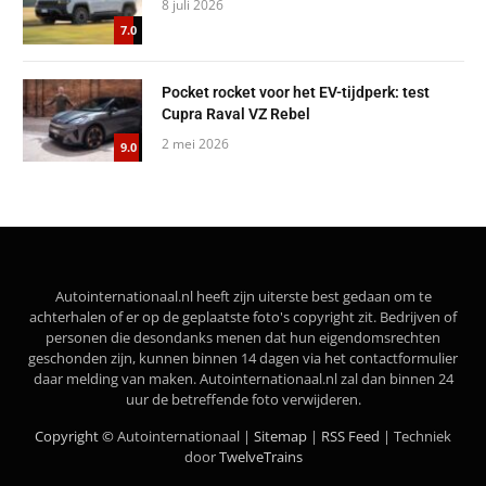
8 juli 2026
7.0
Pocket rocket voor het EV-tijdperk: test
Cupra Raval VZ Rebel
2 mei 2026
9.0
Autointernationaal.nl heeft zijn uiterste best gedaan om te
achterhalen of er op de geplaatste foto's copyright zit. Bedrijven of
personen die desondanks menen dat hun eigendomsrechten
geschonden zijn, kunnen binnen 14 dagen via het contactformulier
daar melding van maken. Autointernationaal.nl zal dan binnen 24
uur de betreffende foto verwijderen.
Copyright ©
Autointernationaal |
Sitemap
|
RSS Feed
| Techniek
door
TwelveTrains