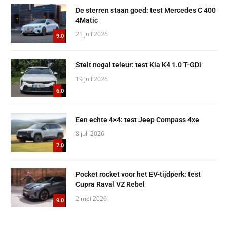
De sterren staan goed: test Mercedes C 400
4Matic
21 juli 2026
9.0
Stelt nogal teleur: test Kia K4 1.0 T-GDi
19 juli 2026
6.0
Een echte 4×4: test Jeep Compass 4xe
8 juli 2026
7.0
Pocket rocket voor het EV-tijdperk: test
Cupra Raval VZ Rebel
2 mei 2026
9.0