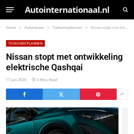
Autointernationaal.nl
Home
Autonieuws
Toekomstplannen
Nissan stopt met ontwikkeling elektrische Qashqai
»
»
»
TOEKOMSTPLANNEN
Nissan stopt met ontwikkeling
elektrische Qashqai
17 juni 2026
4 Mins Read