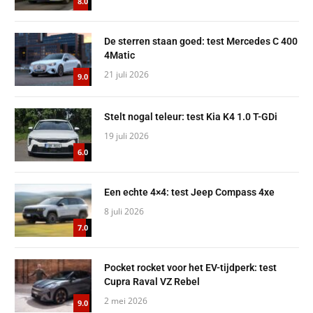
8.0
De sterren staan goed: test Mercedes C 400
4Matic
21 juli 2026
9.0
Stelt nogal teleur: test Kia K4 1.0 T-GDi
19 juli 2026
6.0
Een echte 4×4: test Jeep Compass 4xe
8 juli 2026
7.0
Pocket rocket voor het EV-tijdperk: test
Cupra Raval VZ Rebel
2 mei 2026
9.0