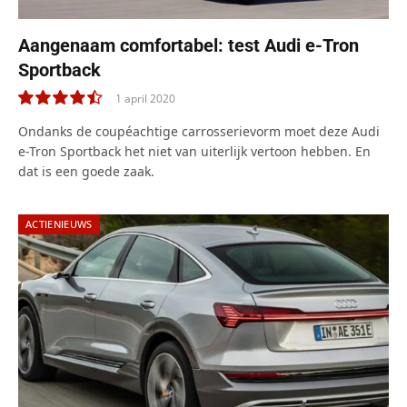
Aangenaam comfortabel: test Audi e-Tron
Sportback
1 april 2020
9.0
Ondanks de coupéachtige carrosserievorm moet deze Audi
e-Tron Sportback het niet van uiterlijk vertoon hebben. En
dat is een goede zaak.
ACTIENIEUWS