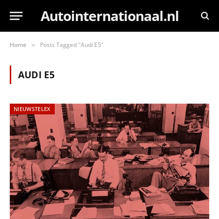
Autointernationaal.nl
Home
Posts Tagged "Audi E5"
»
AUDI E5
NIEUWSTELEX