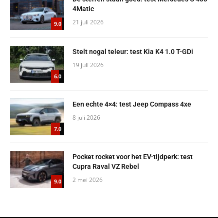
4Matic
21 juli 2026
9.0
Stelt nogal teleur: test Kia K4 1.0 T-GDi
19 juli 2026
6.0
Een echte 4×4: test Jeep Compass 4xe
8 juli 2026
7.0
Pocket rocket voor het EV-tijdperk: test
Cupra Raval VZ Rebel
2 mei 2026
9.0