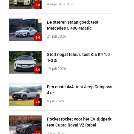
4 augustus 2026
8.0
De sterren staan goed: test
Mercedes C 400 4Matic
21 juli 2026
9.0
Stelt nogal teleur: test Kia K4 1.0
T-GDi
19 juli 2026
6.0
Een echte 4×4: test Jeep Compass
4xe
8 juli 2026
7.0
Pocket rocket voor het EV-tijdperk:
test Cupra Raval VZ Rebel
2 mei 2026