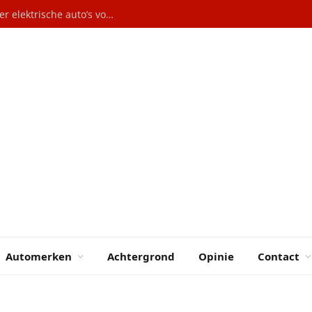
ESB: Maak benzine duurder en subsidieer elektrische auto’s voor lage inkomens
Automerken
Achtergrond
Opinie
Contact